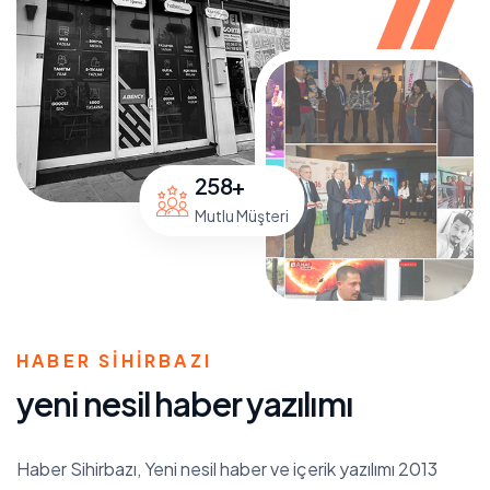
258
+
Mutlu Müşteri
HABER SIHIRBAZI
y
e
n
i
n
e
s
i
l
h
a
b
e
r
y
a
z
ı
l
ı
m
ı
Haber Sihirbazı, Yeni nesil haber ve içerik yazılımı 2013