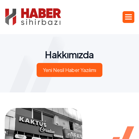
H
a
k
k
ı
m
ı
z
d
a
Yeni Nesil Haber Yazılımı