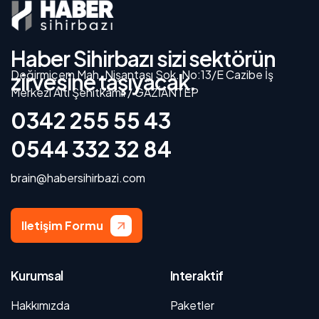
Haber Sihirbazı sizi sektörün
Değirmiçem Mah. Nişantaşı Sok. No:13/E Cazibe İş
zirvesine taşıyacak.
Merkezi Altı Şehitkamil / GAZİANTEP
0342 255 55 43
0544 332 32 84
brain@habersihirbazi.com
Iletişim Formu
Kurumsal
Interaktif
Hakkımızda
Paketler