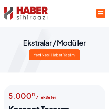
E
k
s
t
r
a
l
a
r
/
M
o
d
ü
l
l
e
r
Yeni Nesil Haber Yazılımı
5.000
TL
/ TekSefer