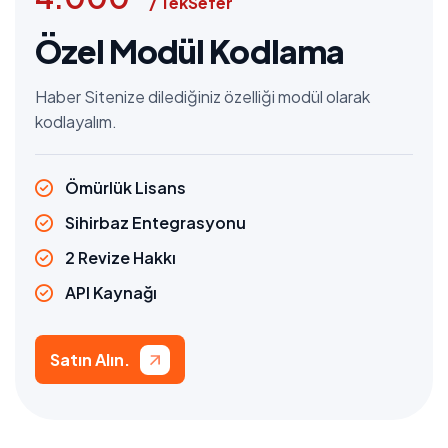
/ TekSefer
Özel Modül Kodlama
Haber Sitenize dilediğiniz özelliği modül olarak
kodlayalım.
Ömürlük Lisans
Sihirbaz Entegrasyonu
2 Revize Hakkı
API Kaynağı
Satın Alın.