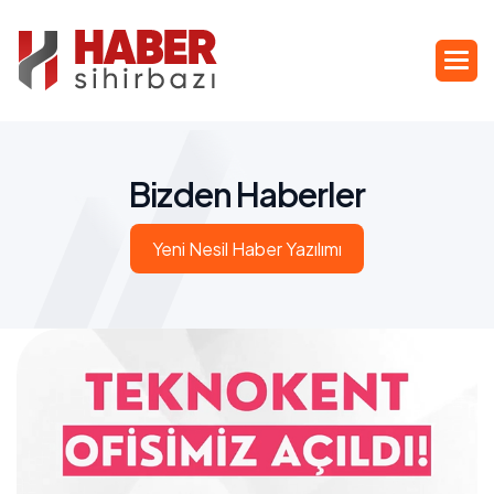
B
i
z
d
e
n
H
a
b
e
r
l
e
r
Yeni Nesil Haber Yazılımı