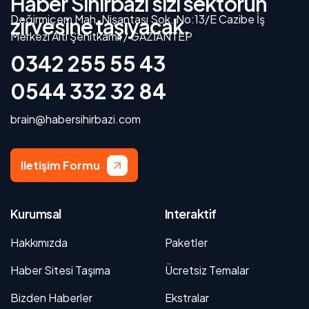
Haber Sihirbazı sizi sektörün
Değirmiçem Mah. Nişantaşı Sok. No:13/E Cazibe İş
zirvesine taşıyacak.
Merkezi Altı Şehitkamil / GAZİANTEP
0342 255 55 43
0544 332 32 84
brain@habersihirbazi.com
Iletişim Formu
Kurumsal
Interaktif
Hakkımızda
Paketler
Haber Sitesi Taşıma
Ücretsiz Temalar
Bizden Haberler
Ekstralar